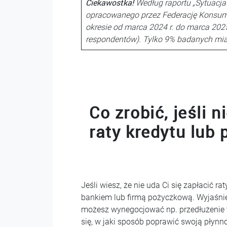
Ciekawostka!
Według raportu „Sytuacja
opracowanego przez Federację Konsume
okresie od marca 2024 r. do marca 2025
respondentów). Tylko 9% badanych mia
Co zrobić, jeśli 
raty kredytu lub 
Jeśli wiesz, że nie uda Ci się zapłacić ra
bankiem lub firmą pożyczkową. Wyjaśnie
możesz wynegocjować np. przedłużenie te
się, w jaki sposób poprawić swoją płynn