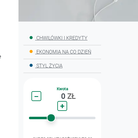
CHWILÓWKI I KREDYTY
EKONOMIA NA CO DZIEŃ
e
STYL ŻYCIA
Kwota
−
0
ZŁ
+