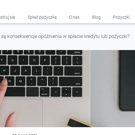
struj się
Spłać pożyczkę
O nas
Blog
Pożyczki
 są konsekwencje opóźnienia w spłacie kredytu lub pożyczki?