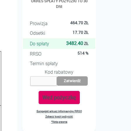
OKRES SPŁATY POŻYCZKI TO 30
DNI
464.70
ZŁ
Prowizja
17.70
ZŁ
Odsetki
3482.40
ZŁ
Do spłaty
514
%
RRSO
Termin spłaty
Kod rabatowy
Zatwierdź
Weź pożyczkę
Europejski arkusz informacyjny/RRSO
Zobacz koszt pożyczki
*Nota prawna