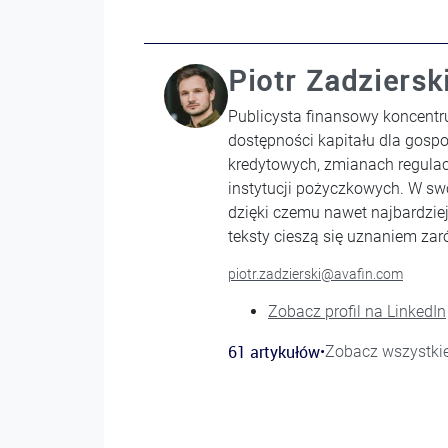
Piotr Zadziersk
Publicysta finansowy koncentr
dostępności kapitału dla gosp
kredytowych, zmianach regulac
instytucji pożyczkowych. W swoj
dzięki czemu nawet najbardziej
teksty cieszą się uznaniem zar
piotr.zadzierski@avafin.com
Zobacz profil na LinkedIn
61 artykułów
•
Zobacz wszystkie