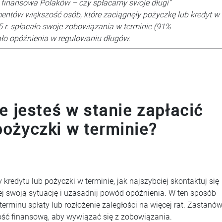
 finansowa Polaków – czy spłacamy swoje długi”
ntów większość osób, które zaciągnęły pożyczkę lub kredyt w
 r. spłacało swoje zobowiązania w terminie (91%
ło opóźnienia w regulowaniu długów.
nie jesteś w stanie zapłacić
pożyczki w terminie?
ty kredytu lub pożyczki w terminie, jak najszybciej skontaktuj się
j swoją sytuację i uzasadnij powód opóźnienia. W ten sposób
rminu spłaty lub rozłożenie zaległości na więcej rat. Zastanó
ość finansową, aby wywiązać się z zobowiązania.