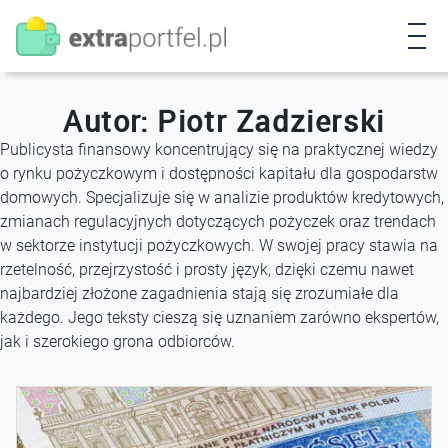
P
r
z
e
j
Autor:
Piotr Zadzierski
d
Publicysta finansowy koncentrujący się na praktycznej wiedzy
ź
o rynku pożyczkowym i dostępności kapitału dla gospodarstw
d
domowych. Specjalizuje się w analizie produktów kredytowych,
o
zmianach regulacyjnych dotyczących pożyczek oraz trendach
t
w sektorze instytucji pożyczkowych. W swojej pracy stawia na
r
rzetelność, przejrzystość i prosty język, dzięki czemu nawet
e
najbardziej złożone zagadnienia stają się zrozumiałe dla
ś
każdego. Jego teksty cieszą się uznaniem zarówno ekspertów,
c
jak i szerokiego grona odbiorców.
i