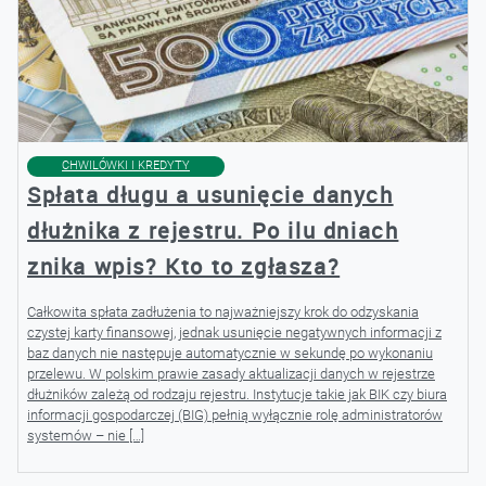
CHWILÓWKI I KREDYTY
Spłata długu a usunięcie danych
dłużnika z rejestru. Po ilu dniach
znika wpis? Kto to zgłasza?
Całkowita spłata zadłużenia to najważniejszy krok do odzyskania
czystej karty finansowej, jednak usunięcie negatywnych informacji z
baz danych nie następuje automatycznie w sekundę po wykonaniu
przelewu. W polskim prawie zasady aktualizacji danych w rejestrze
dłużników zależą od rodzaju rejestru. Instytucje takie jak BIK czy biura
informacji gospodarczej (BIG) pełnią wyłącznie rolę administratorów
systemów – nie […]