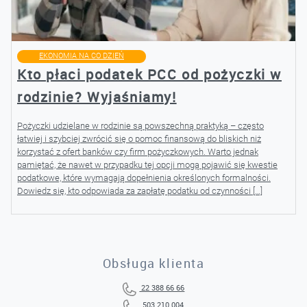
EKONOMIA NA CO DZIEŃ
Kto płaci podatek PCC od pożyczki w
rodzinie? Wyjaśniamy!
Pożyczki udzielane w rodzinie są powszechną praktyką – często
łatwiej i szybciej zwrócić się o pomoc finansową do bliskich niż
korzystać z ofert banków czy firm pożyczkowych. Warto jednak
pamiętać, że nawet w przypadku tej opcji mogą pojawić się kwestie
podatkowe, które wymagają dopełnienia określonych formalności.
Dowiedz się, kto odpowiada za zapłatę podatku od czynności […]
Obsługa klienta
22 388 66 66
503 210 004