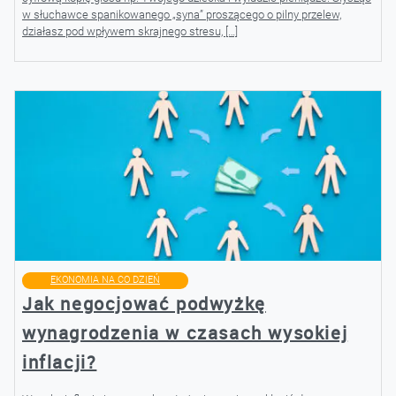
w słuchawce spanikowanego „syna” proszącego o pilny przelew,
działasz pod wpływem skrajnego stresu, […]
EKONOMIA NA CO DZIEŃ
Jak negocjować podwyżkę
wynagrodzenia w czasach wysokiej
inflacji?