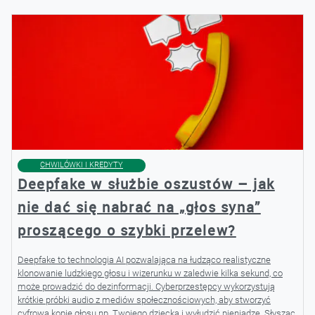
CHWILÓWKI I KREDYTY
Deepfake w służbie oszustów – jak
nie dać się nabrać na „głos syna”
proszącego o szybki przelew?
Deepfake to technologia AI pozwalająca na łudząco realistyczne
klonowanie ludzkiego głosu i wizerunku w zaledwie kilka sekund, co
może prowadzić do dezinformacji. Cyberprzestępcy wykorzystują
krótkie próbki audio z mediów społecznościowych, aby stworzyć
cyfrową kopię głosu np. Twojego dziecka i wyłudzić pieniądze. Słysząc