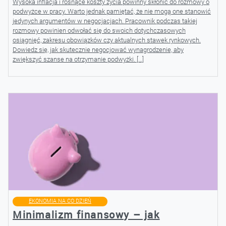
Wysoka inflacja i rosnące koszty życia powinny skłonić do rozmowy o
podwyżce w pracy. Warto jednak pamiętać, że nie mogą one stanowić
jedynych argumentów w negocjacjach. Pracownik podczas takiej
rozmowy powinien odwołać się do swoich dotychczasowych
osiągnięć, zakresu obowiązków czy aktualnych stawek rynkowych.
Dowiedz się, jak skutecznie negocjować wynagrodzenie, aby
zwiększyć szanse na otrzymanie podwyżki. […]
EKONOMIA NA CO DZIEŃ
Minimalizm finansowy – jak