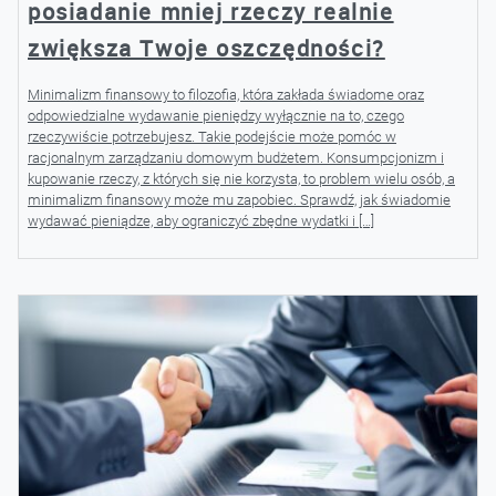
posiadanie mniej rzeczy realnie
zwiększa Twoje oszczędności?
Minimalizm finansowy to filozofia, która zakłada świadome oraz
odpowiedzialne wydawanie pieniędzy wyłącznie na to, czego
rzeczywiście potrzebujesz. Takie podejście może pomóc w
racjonalnym zarządzaniu domowym budżetem. Konsumpcjonizm i
kupowanie rzeczy, z których się nie korzysta, to problem wielu osób, a
minimalizm finansowy może mu zapobiec. Sprawdź, jak świadomie
wydawać pieniądze, aby ograniczyć zbędne wydatki i […]