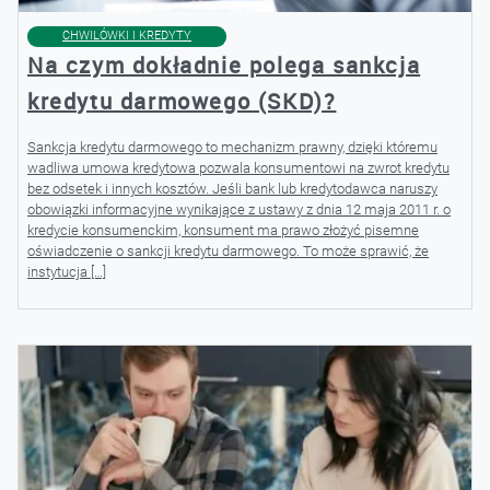
CHWILÓWKI I KREDYTY
Na czym dokładnie polega sankcja
kredytu darmowego (SKD)?
Sankcja kredytu darmowego to mechanizm prawny, dzięki któremu
wadliwa umowa kredytowa pozwala konsumentowi na zwrot kredytu
bez odsetek i innych kosztów. Jeśli bank lub kredytodawca naruszy
obowiązki informacyjne wynikające z ustawy z dnia 12 maja 2011 r. o
kredycie konsumenckim, konsument ma prawo złożyć pisemne
oświadczenie o sankcji kredytu darmowego. To może sprawić, że
instytucja […]