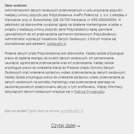
Dane osobowe:
Administratorem danych osobowych przetwarzanych w celu przyznania pożyczki i
realizacji umowy pożyczki jest Pożyczkodawca: AvaFin Poland sp. z. o.o. z siedzibą w
Warszawie, przy ul. Bukowińskiej 22B, 02-703 Warszawa, nr KRS 0000453034. W
zależności od dobrowolnie wyrażonej zgody na działania marketingowe, a także w
związku z realizacją umowy pożyczki, dane Pożyczkobiorcy będą ujawniane
upoważnionym do ich przetwarzania partnerom biznesowym Pożyczkodawcy.
Administrator wyznaczył Inspektora Danych Osobowych, z którym można się
skontaktować pod adresem:
iod@avafin.pl
Podanie danych przez Pożyczkobiorcę jest dobrowolne. Każdej osobie przysługuje
prawo do żądania dostępu do swoich danych osobowych, ich sprostowania,
usunięcia, ograniczenia przetwarzania oraz ich przenoszenia. Każdej osobie
przysługuje prawo do wniesienia skargi do Prezesa Urzędu Ochrony Danych
Osobowych oraz wniesienia sprzeciwu wobec przetwarzania jej danych osobowych.
Każdej osobie przysługuje prawo do wniesienia sprzeciwu wobec przetwarzania jej
danych osobowych na potrzeby marketingu oraz przetwarzania opartego na
zautomatyzowanym podejmowaniu decyzji w tym profilowaniu. Więcej informacji
dotyczących danych osobowych znajduje się w
Polityce Prywatności
.
Coś nie działa?
Zgłoś błąd na stronie:
error@avafin.pl
Czytaj dalej