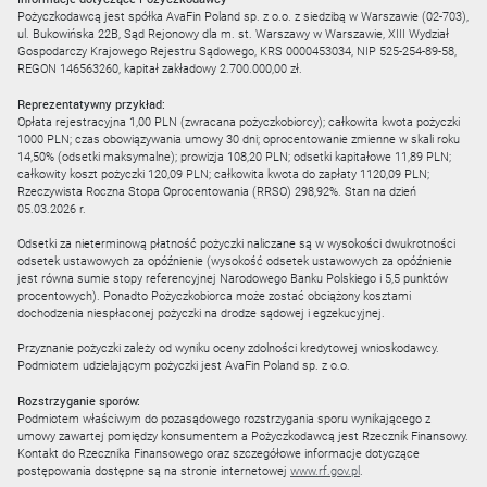
Pożyczkodawcą jest spółka AvaFin Poland sp. z o.o. z siedzibą w Warszawie (02-703),
ul. Bukowińska 22B, Sąd Rejonowy dla m. st. Warszawy w Warszawie, XIII Wydział
Gospodarczy Krajowego Rejestru Sądowego, KRS 0000453034, NIP 525-254-89-58,
REGON 146563260, kapitał zakładowy 2.700.000,00 zł.
Reprezentatywny przykład:
Opłata rejestracyjna 1,00 PLN (zwracana pożyczkobiorcy); całkowita kwota pożyczki
1000 PLN; czas obowiązywania umowy 30 dni; oprocentowanie zmienne w skali roku
14,50% (odsetki maksymalne); prowizja 108,20 PLN; odsetki kapitałowe 11,89 PLN;
całkowity koszt pożyczki 120,09 PLN; całkowita kwota do zapłaty 1120,09 PLN;
Rzeczywista Roczna Stopa Oprocentowania (RRSO) 298,92%. Stan na dzień
05.03.2026 r.
Odsetki za nieterminową płatność pożyczki naliczane są w wysokości dwukrotności
odsetek ustawowych za opóźnienie (wysokość odsetek ustawowych za opóźnienie
jest równa sumie stopy referencyjnej Narodowego Banku Polskiego i 5,5 punktów
procentowych). Ponadto Pożyczkobiorca może zostać obciążony kosztami
dochodzenia niespłaconej pożyczki na drodze sądowej i egzekucyjnej.
Przyznanie pożyczki zależy od wyniku oceny zdolności kredytowej wnioskodawcy.
Podmiotem udzielającym pożyczki jest AvaFin Poland sp. z o.o.
Rozstrzyganie sporów:
Podmiotem właściwym do pozasądowego rozstrzygania sporu wynikającego z
umowy zawartej pomiędzy konsumentem a Pożyczkodawcą jest Rzecznik Finansowy.
Kontakt do Rzecznika Finansowego oraz szczegółowe informacje dotyczące
postępowania dostępne są na stronie internetowej
www.rf.gov.pl
.