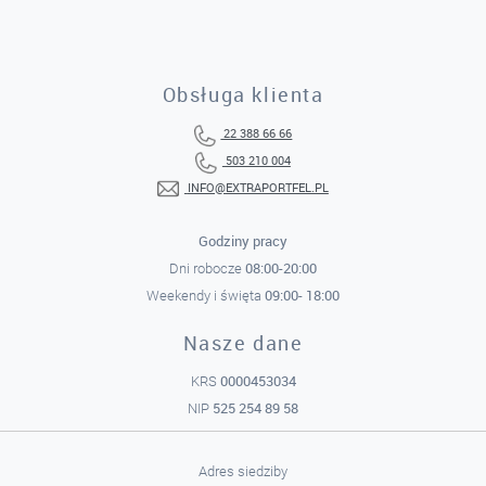
Obsługa klienta
22 388 66 66
503 210 004
INFO@EXTRAPORTFEL.PL
Godziny pracy
08:00-20:00
Dni robocze
09:00- 18:00
Weekendy i święta
Nasze dane
0000453034
KRS
525 254 89 58
NIP
Adres siedziby