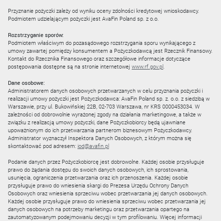
Przyznanie pożyczki zależy od wyniku oceny zdolności kredytowej wnioskodawcy.
Podmiotem udzielającym pożyczki jest AvaFin Poland sp. z o.o.
Rozstrzyganie sporów:
Podmiotem właściwym do pozasądowego rozstrzygania sporu wynikającego z
umowy zawartej pomiędzy konsumentem a Pożyczkodawcą jest Rzecznik Finansowy.
Kontakt do Rzecznika Finansowego oraz szczegółowe informacje dotyczące
postępowania dostępne są na stronie internetowej
www.rf.gov.pl
.
Dane osobowe:
Administratorem danych osobowych przetwarzanych w celu przyznania pożyczki i
realizacji umowy pożyczki jest Pożyczkodawca: AvaFin Poland sp. z. o.o. z siedzibą w
Warszawie, przy ul. Bukowińskiej 22B, 02-703 Warszawa, nr KRS 0000453034. W
zależności od dobrowolnie wyrażonej zgody na działania marketingowe, a także w
związku z realizacją umowy pożyczki, dane Pożyczkobiorcy będą ujawniane
upoważnionym do ich przetwarzania partnerom biznesowym Pożyczkodawcy.
Administrator wyznaczył Inspektora Danych Osobowych, z którym można się
skontaktować pod adresem:
iod@avafin.pl
Podanie danych przez Pożyczkobiorcę jest dobrowolne. Każdej osobie przysługuje
prawo do żądania dostępu do swoich danych osobowych, ich sprostowania,
usunięcia, ograniczenia przetwarzania oraz ich przenoszenia. Każdej osobie
przysługuje prawo do wniesienia skargi do Prezesa Urzędu Ochrony Danych
Osobowych oraz wniesienia sprzeciwu wobec przetwarzania jej danych osobowych.
Każdej osobie przysługuje prawo do wniesienia sprzeciwu wobec przetwarzania jej
danych osobowych na potrzeby marketingu oraz przetwarzania opartego na
zautomatyzowanym podejmowaniu decyzji w tym profilowaniu. Więcej informacji