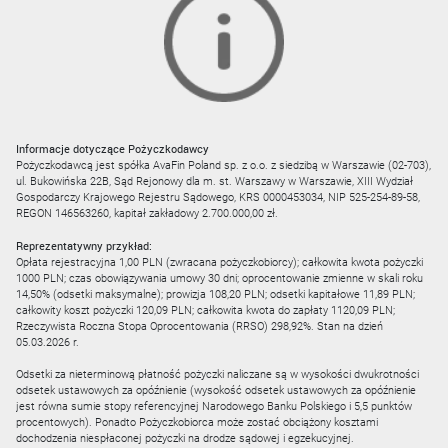
Informacje dotyczące Pożyczkodawcy
Pożyczkodawcą jest spółka AvaFin Poland sp. z o.o. z siedzibą w Warszawie (02-703),
ul. Bukowińska 22B, Sąd Rejonowy dla m. st. Warszawy w Warszawie, XIII Wydział
Gospodarczy Krajowego Rejestru Sądowego, KRS 0000453034, NIP 525-254-89-58,
REGON 146563260, kapitał zakładowy 2.700.000,00 zł.
Reprezentatywny przykład:
Opłata rejestracyjna 1,00 PLN (zwracana pożyczkobiorcy); całkowita kwota pożyczki
1000 PLN; czas obowiązywania umowy 30 dni; oprocentowanie zmienne w skali roku
14,50% (odsetki maksymalne); prowizja 108,20 PLN; odsetki kapitałowe 11,89 PLN;
całkowity koszt pożyczki 120,09 PLN; całkowita kwota do zapłaty 1120,09 PLN;
Rzeczywista Roczna Stopa Oprocentowania (RRSO) 298,92%. Stan na dzień
05.03.2026 r.
Odsetki za nieterminową płatność pożyczki naliczane są w wysokości dwukrotności
odsetek ustawowych za opóźnienie (wysokość odsetek ustawowych za opóźnienie
jest równa sumie stopy referencyjnej Narodowego Banku Polskiego i 5,5 punktów
procentowych). Ponadto Pożyczkobiorca może zostać obciążony kosztami
dochodzenia niespłaconej pożyczki na drodze sądowej i egzekucyjnej.