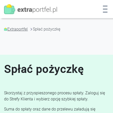
P
r
z
e
j
Extraportfel
Spłać pożyczkę
d
ź
d
o
t
r
Spłać pożyczkę
e
ś
c
i
Skorzystaj z przyspieszonego procesu spłaty. Zaloguj się
do Strefy Klienta i wybierz opcję szybkiej spłaty.
Suma do spłaty oraz dane do przelewu załadują się