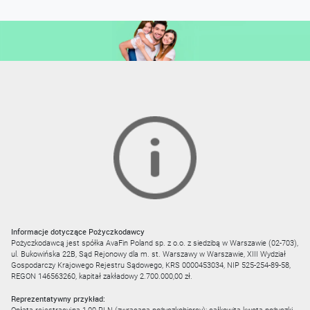
Informacje dotyczące Pożyczkodawcy
Pożyczkodawcą jest spółka AvaFin Poland sp. z o.o. z siedzibą w Warszawie (02-703),
ul. Bukowińska 22B, Sąd Rejonowy dla m. st. Warszawy w Warszawie, XIII Wydział
Gospodarczy Krajowego Rejestru Sądowego, KRS 0000453034, NIP 525-254-89-58,
REGON 146563260, kapitał zakładowy 2.700.000,00 zł.
Reprezentatywny przykład: