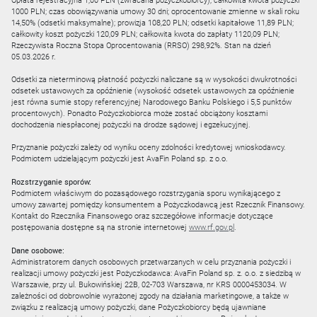
Opłata rejestracyjna 1,00 PLN (zwracana pożyczkobiorcy); całkowita kwota pożyczki
1000 PLN; czas obowiązywania umowy 30 dni; oprocentowanie zmienne w skali roku
14,50% (odsetki maksymalne); prowizja 108,20 PLN; odsetki kapitałowe 11,89 PLN;
całkowity koszt pożyczki 120,09 PLN; całkowita kwota do zapłaty 1120,09 PLN;
Rzeczywista Roczna Stopa Oprocentowania (RRSO) 298,92%. Stan na dzień
05.03.2026 r.
Odsetki za nieterminową płatność pożyczki naliczane są w wysokości dwukrotności
odsetek ustawowych za opóźnienie (wysokość odsetek ustawowych za opóźnienie
jest równa sumie stopy referencyjnej Narodowego Banku Polskiego i 5,5 punktów
procentowych). Ponadto Pożyczkobiorca może zostać obciążony kosztami
dochodzenia niespłaconej pożyczki na drodze sądowej i egzekucyjnej.
Przyznanie pożyczki zależy od wyniku oceny zdolności kredytowej wnioskodawcy.
Podmiotem udzielającym pożyczki jest AvaFin Poland sp. z o.o.
Rozstrzyganie sporów:
Podmiotem właściwym do pozasądowego rozstrzygania sporu wynikającego z
umowy zawartej pomiędzy konsumentem a Pożyczkodawcą jest Rzecznik Finansowy.
Kontakt do Rzecznika Finansowego oraz szczegółowe informacje dotyczące
postępowania dostępne są na stronie internetowej
www.rf.gov.pl
.
Dane osobowe:
Administratorem danych osobowych przetwarzanych w celu przyznania pożyczki i
realizacji umowy pożyczki jest Pożyczkodawca: AvaFin Poland sp. z. o.o. z siedzibą w
Warszawie, przy ul. Bukowińskiej 22B, 02-703 Warszawa, nr KRS 0000453034. W
zależności od dobrowolnie wyrażonej zgody na działania marketingowe, a także w
związku z realizacją umowy pożyczki, dane Pożyczkobiorcy będą ujawniane