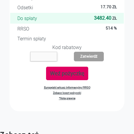
17.70
ZŁ
Odsetki
3482.40
ZŁ
Do spłaty
514
%
RRSO
Termin spłaty
Kod rabatowy
Zatwierdź
Weź pożyczkę
Europejski arkusz informacyjny/RRSO
Zobacz koszt pożyczki
*Nota prawna