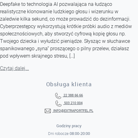
Deepfake to technologia AI pozwalająca na łudząco
realistyczne klonowanie ludzkiego głosu i wizerunku w
zaledwie kilka sekund, co może prowadzić do dezinformacji.
Cyberprzestępcy wykorzystują krótkie próbki audio z mediów
społecznościowych, aby stworzyć cyfrową kopię głosu np.
Twojego dziecka i wyłudzić pieniądze. Słysząc w słuchawce
spanikowanego „syna” proszącego o pilny przelew, działasz
pod wpływem skrajnego stresu, […]
Czytaj dalej...
Obsługa klienta
22 388 66 66
503 210 004
INFO@EXTRAPORTFEL.PL
Godziny pracy
08:00-20:00
Dni robocze