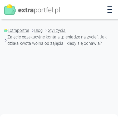
P
r
z
e
j
Extraportfel
Blog
Styl życia
d
Zajęcie egzekucyjne konta a „pieniądze na życie”. Jak
ź
działa kwota wolna od zajęcia i kiedy się odnawia?
d
o
t
r
e
ś
c
i