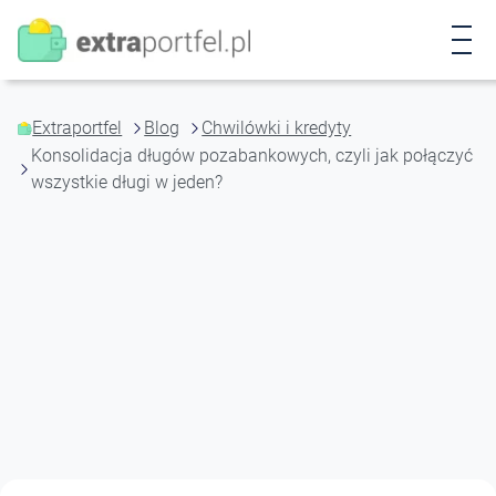
P
r
z
e
j
Extraportfel
Blog
Chwilówki i kredyty
d
Konsolidacja długów pozabankowych, czyli jak połączyć
ź
wszystkie długi w jeden?
d
o
t
r
e
ś
c
i