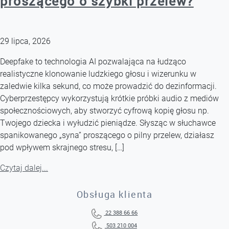
proszącego o szybki przelew?
29 lipca, 2026
Deepfake to technologia AI pozwalająca na łudząco
realistyczne klonowanie ludzkiego głosu i wizerunku w
zaledwie kilka sekund, co może prowadzić do dezinformacji.
Cyberprzestępcy wykorzystują krótkie próbki audio z mediów
społecznościowych, aby stworzyć cyfrową kopię głosu np.
Twojego dziecka i wyłudzić pieniądze. Słysząc w słuchawce
spanikowanego „syna” proszącego o pilny przelew, działasz
pod wpływem skrajnego stresu, […]
Czytaj dalej...
Obsługa klienta
22 388 66 66
503 210 004