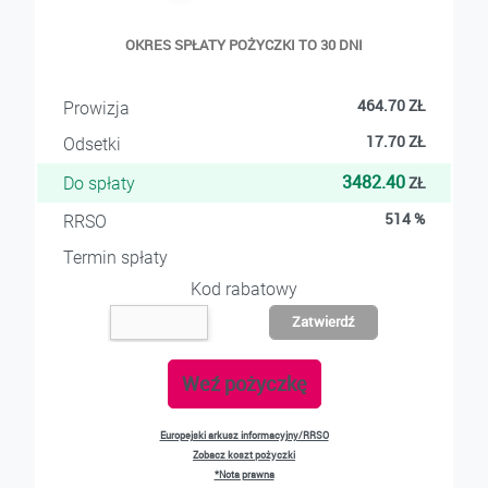
OKRES SPŁATY POŻYCZKI TO 30 DNI
464.70
ZŁ
Prowizja
17.70
ZŁ
Odsetki
3482.40
ZŁ
Do spłaty
514
%
RRSO
Termin spłaty
Kod rabatowy
Zatwierdź
Weź pożyczkę
Europejski arkusz informacyjny/RRSO
Zobacz koszt pożyczki
*Nota prawna