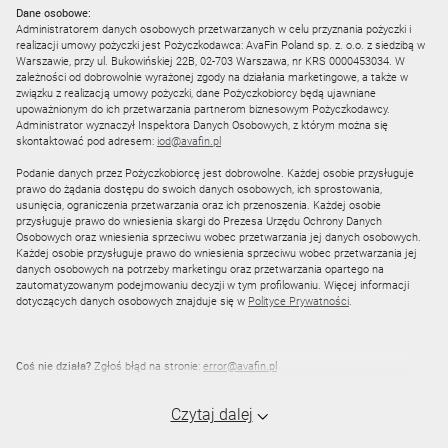
Dane osobowe:
Administratorem danych osobowych przetwarzanych w celu przyznania pożyczki i
realizacji umowy pożyczki jest Pożyczkodawca: AvaFin Poland sp. z. o.o. z siedzibą w
Warszawie, przy ul. Bukowińskiej 22B, 02-703 Warszawa, nr KRS 0000453034. W
zależności od dobrowolnie wyrażonej zgody na działania marketingowe, a także w
związku z realizacją umowy pożyczki, dane Pożyczkobiorcy będą ujawniane
upoważnionym do ich przetwarzania partnerom biznesowym Pożyczkodawcy.
Administrator wyznaczył Inspektora Danych Osobowych, z którym można się
skontaktować pod adresem:
iod@avafin.pl
Podanie danych przez Pożyczkobiorcę jest dobrowolne. Każdej osobie przysługuje
prawo do żądania dostępu do swoich danych osobowych, ich sprostowania,
usunięcia, ograniczenia przetwarzania oraz ich przenoszenia. Każdej osobie
przysługuje prawo do wniesienia skargi do Prezesa Urzędu Ochrony Danych
Osobowych oraz wniesienia sprzeciwu wobec przetwarzania jej danych osobowych.
Każdej osobie przysługuje prawo do wniesienia sprzeciwu wobec przetwarzania jej
danych osobowych na potrzeby marketingu oraz przetwarzania opartego na
zautomatyzowanym podejmowaniu decyzji w tym profilowaniu. Więcej informacji
dotyczących danych osobowych znajduje się w
Polityce Prywatności
.
Coś nie działa?
Zgłoś błąd na stronie:
error@avafin.pl
Czytaj dalej