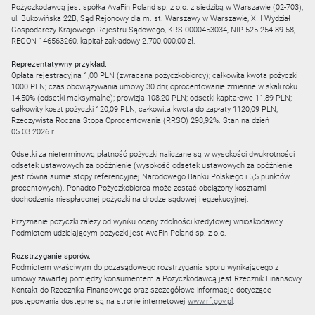
Pożyczkodawcą jest spółka AvaFin Poland sp. z o.o. z siedzibą w Warszawie (02-703),
ul. Bukowińska 22B, Sąd Rejonowy dla m. st. Warszawy w Warszawie, XIII Wydział
Gospodarczy Krajowego Rejestru Sądowego, KRS 0000453034, NIP 525-254-89-58,
REGON 146563260, kapitał zakładowy 2.700.000,00 zł.
Reprezentatywny przykład:
Opłata rejestracyjna 1,00 PLN (zwracana pożyczkobiorcy); całkowita kwota pożyczki
1000 PLN; czas obowiązywania umowy 30 dni; oprocentowanie zmienne w skali roku
14,50% (odsetki maksymalne); prowizja 108,20 PLN; odsetki kapitałowe 11,89 PLN;
całkowity koszt pożyczki 120,09 PLN; całkowita kwota do zapłaty 1120,09 PLN;
Rzeczywista Roczna Stopa Oprocentowania (RRSO) 298,92%. Stan na dzień
05.03.2026 r.
Odsetki za nieterminową płatność pożyczki naliczane są w wysokości dwukrotności
odsetek ustawowych za opóźnienie (wysokość odsetek ustawowych za opóźnienie
jest równa sumie stopy referencyjnej Narodowego Banku Polskiego i 5,5 punktów
procentowych). Ponadto Pożyczkobiorca może zostać obciążony kosztami
dochodzenia niespłaconej pożyczki na drodze sądowej i egzekucyjnej.
Przyznanie pożyczki zależy od wyniku oceny zdolności kredytowej wnioskodawcy.
Podmiotem udzielającym pożyczki jest AvaFin Poland sp. z o.o.
Rozstrzyganie sporów:
Podmiotem właściwym do pozasądowego rozstrzygania sporu wynikającego z
umowy zawartej pomiędzy konsumentem a Pożyczkodawcą jest Rzecznik Finansowy.
Kontakt do Rzecznika Finansowego oraz szczegółowe informacje dotyczące
postępowania dostępne są na stronie internetowej
www.rf.gov.pl
.