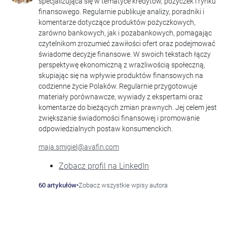
specjalizująca się w tematyce kredytów, pożyczek i rynku
finansowego. Regularnie publikuje analizy, poradniki i
komentarze dotyczące produktów pożyczkowych,
zarówno bankowych, jak i pozabankowych, pomagając
czytelnikom zrozumieć zawiłości ofert oraz podejmować
świadome decyzje finansowe. W swoich tekstach łączy
perspektywę ekonomiczną z wrażliwością społeczną,
skupiając się na wpływie produktów finansowych na
codzienne życie Polaków. Regularnie przygotowuje
materiały porównawcze, wywiady z ekspertami oraz
komentarze do bieżących zmian prawnych. Jej celem jest
zwiększanie świadomości finansowej i promowanie
odpowiedzialnych postaw konsumenckich.
maja.smigiel@avafin.com
Zobacz profil na LinkedIn
60 artykułów
•
Zobacz wszystkie wpisy autora