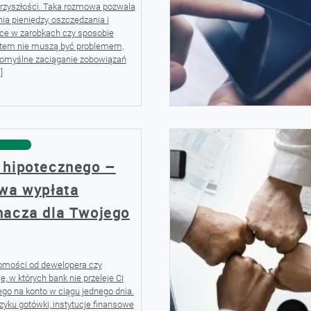
rzyszłości. Taka rozmowa pozwala
a pieniędzy, oszczędzania i
ice w zarobkach czy sposobie
tem nie muszą być problemem,
kkomyślne zaciąganie zobowiązań
]
 hipotecznego –
owa wypłata
nacza dla Twojego
omości od dewelopera czy
, w których bank nie przeleje Ci
ego na konto w ciągu jednego dnia.
yku gotówki, instytucje finansowe