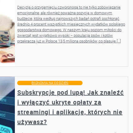
Decyzja o przygarnięciu czworonoga to nie tylko zobowiązanie
emocjonalne, ale również poważna pozycja w domowym
budżecie, która według najnowszych badań potrafi pochłonąć
średnio 4 procent wszystkich miesięcznych wydatków polskiego
gospodarstwa domowego. W naszym kraju poziom miłości do
zwierząt jest wyjątkowo wysoki – populacja psów i kotów
przekracza już w Polsce 13,5 miliona osobników, co plasuje […]
EKONOMIA NA CO DZIEŃ
Subskrypcje pod lupą! Jak znaleźć
i wyłączyć ukryte opłaty za
streamingi i aplikacje, których nie
używasz?