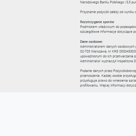
Narodowego Banku Polskiego i 5,5 pu
Przyznanie pożyczki zależy od wyniku
Rozstrzyganie sporów:
Podmiotem właściwym do pozasądoweg
szczegółowe informacje dotyczące p
Dane osobowe:
Administratorem danych osobowych prz
02-703 Warszawa, nr KRS 0000453034.
upoważnionym do ich przetwarzania
Administrator wyznaczył Inspektora
Podanie danych przez Pożyczkobiorcę 
przenoszenia. Każdej osobie przysłu
przysługuje prawo do wniesienia spr
profilowaniu. Więcej informacji dot
Coś nie działa?
Zgłoś błąd na stronie