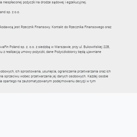
niespłaconej pożyczki na drodze sądowej i egzekucyjnej.
nd sp. z o.o.
dawcą jest Rzecznik Finansowy. Kontakt do Rzecznika Finansowego oraz
Fin Poland sp. z. o.o. z siedzibą w Warszawie, przy ul. Bukowińskiej 22B,
u z realizacją umowy pożyczki, dane Pożyczkobiorcy będą ujawniane
bowych, ich sprostowania, usunięcia, ograniczenia przetwarzania oraz ich
nia sprzeciwu wobec przetwarzania jej danych osobowych. Każdej osobie
ania opartego na zautomatyzowanym podejmowaniu decyzji w tym