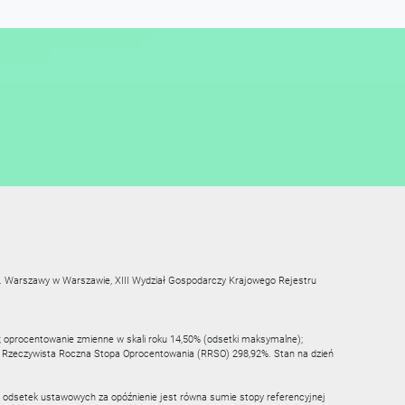
st. Warszawy w Warszawie, XIII Wydział Gospodarczy Krajowego Rejestru
; oprocentowanie zmienne w skali roku 14,50% (odsetki maksymalne);
LN; Rzeczywista Roczna Stopa Oprocentowania (RRSO) 298,92%. Stan na dzień
 odsetek ustawowych za opóźnienie jest równa sumie stopy referencyjnej