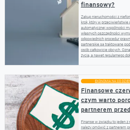
finansowy?
Zakup nieruchomości z niefo
krok, który w przeciwieństwie
automatycznej wspólności ma
własnych oszczędności wym
odpowiednich procedur prawn
partnerskie są traktowane po
osób całkowicie obcych. Ozna
życia, a nawet regularnego dok
EKONOMIA NA CO DZIE
Finansowe czerw
czym warto por
partnerem prze
Finanse w związku to jeden z
należy omówić z partnerem pr