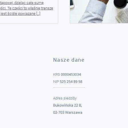
tapowej, dzieląc całą sumę
ci. Te części to właśnie transze
jest ściśle powiązane […]
Nasze dane
0000453034
KRS
525 254 89 58
NIP
Adres siedziby
Bukowińska 22 B,
02-703 Warszawa