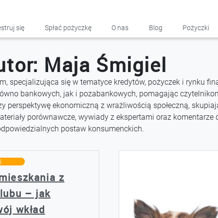
struj się
Spłać pożyczkę
O nas
Blog
Pożyczki
utor:
Maja Śmigiel
 specjalizująca się w tematyce kredytów, pożyczek i rynku fina
ówno bankowych, jak i pozabankowych, pomagając czytelnikom
zy perspektywę ekonomiczną z wrażliwością społeczną, skupiaj
ateriały porównawcze, wywiady z ekspertami oraz komentarze d
odpowiedzialnych postaw konsumenckich.
Ń
mieszkania z
lubu – jak
wój wkład