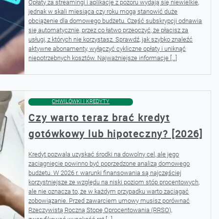
Opłaty za streamingi i aplikacje z pozoru wydają się niewielkie,
jednak w skali miesiąca czy roku mogą stanowić duże
obciążenie dla domowego budżetu. Część subskrypcji odnawia
się automatycznie, przez co łatwo przeoczyć, że płacisz za
usługi, z których nie korzystasz. Sprawdź, jak szybko znaleźć
aktywne abonamenty, wyłączyć cykliczne opłaty i uniknąć
niepotrzebnych kosztów. Najważniejsze informacje […]
CHWILÓWKI I KREDYTY
Czy warto teraz brać kredyt
gotówkowy lub hipoteczny? [2026]
Kredyt pozwala uzyskać środki na dowolny cel, ale jego
zaciągnięcie powinno być poprzedzone analizą domowego
budżetu. W 2026 r. warunki finansowania są najczęściej
korzystniejsze ze względu na niski poziom stóp procentowych,
ale nie oznacza to, że w każdym przypadku warto zaciągać
zobowiązanie. Przed zawarciem umowy musisz porównać
Rzeczywistą Roczną Stopę Oprocentowania (RRSO),