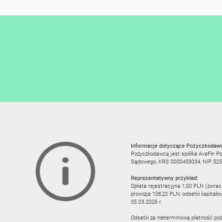
Informacje dotyczące Pożyczkodaw
Pożyczkodawcą jest spółka AvaFin Pol
Sądowego, KRS 0000453034, NIP 525-2
Reprezentatywny przykład:
Opłata rejestracyjna 1,00 PLN (zwra
prowizja 108,20 PLN; odsetki kapitał
05.03.2026 r.
Odsetki za nieterminową płatność po