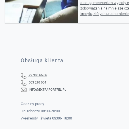
stosują mechanizm wypłaty e
zobowiązania na mniejsze częś
kredytu, których uruchomienie 
Obsługa klienta
22 388 66 66
503 210 004
INFO@EXTRAPORTFEL.PL
Godziny pracy
08:00-20:00
Dni robocze
09:00- 18:00
Weekendy i święta