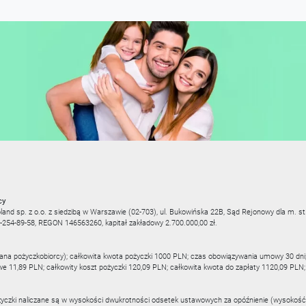
cy
and sp. z o.o. z siedzibą w Warszawie (02-703), ul. Bukowińska 22B, Sąd Rejonowy dla m. 
54-89-58, REGON 146563260, kapitał zakładowy 2.700.000,00 zł.
cana pożyczkobiorcy); całkowita kwota pożyczki 1000 PLN; czas obowiązywania umowy 30 dni
owe 11,89 PLN; całkowity koszt pożyczki 120,09 PLN; całkowita kwota do zapłaty 1120,09 P
życzki naliczane są w wysokości dwukrotności odsetek ustawowych za opóźnienie (wysokość