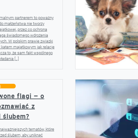
rmalnym partnerem to poważny
 do małżeństwa nie tworzy
jątkowej, przez co ochrona
aga świadomego wdrożenia
ych. W polskim prawie związki
d kątem majątkowym jak relacje
cza to, że sam fakt wspólnego
ładania […]
Ń
one flagi – o
ozmawiać z
d ślubem?
 najważniejszych tematów, które
zed ślubem, aby uniknąć