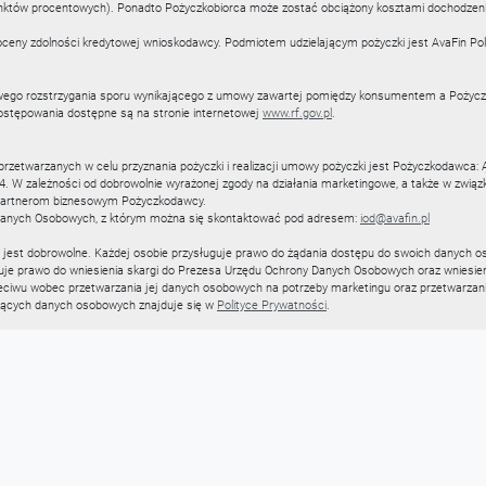
nktów procentowych). Ponadto Pożyczkobiorca może zostać obciążony kosztami dochodzenia 
 oceny zdolności kredytowej wnioskodawcy. Podmiotem udzielającym pożyczki jest AvaFin Pola
o rozstrzygania sporu wynikającego z umowy zawartej pomiędzy konsumentem a Pożyczko
ostępowania dostępne są na stronie internetowej
www.rf.gov.pl
.
etwarzanych w celu przyznania pożyczki i realizacji umowy pożyczki jest Pożyczkodawca: Ava
 W zależności od dobrowolnie wyrażonej zgody na działania marketingowe, a także w związk
 partnerom biznesowym Pożyczkodawcy.
 Danych Osobowych, z którym można się skontaktować pod adresem:
iod@avafin.pl
jest dobrowolne. Każdej osobie przysługuje prawo do żądania dostępu do swoich danych oso
guje prawo do wniesienia skargi do Prezesa Urzędu Ochrony Danych Osobowych oraz wniesie
zeciwu wobec przetwarzania jej danych osobowych na potrzeby marketingu oraz przetwarz
yczących danych osobowych znajduje się w
Polityce Prywatności
.
:
error@avafin.pl