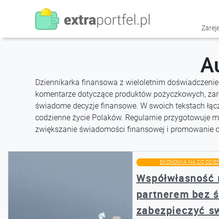
Przejdź
do
treści
Zareje
A
Dziennikarka finansowa z wieloletnim doświadczeniem,
komentarze dotyczące produktów pożyczkowych, zar
świadome decyzje finansowe. W swoich tekstach łąc
codzienne życie Polaków. Regularnie przygotowuje m
zwiększanie świadomości finansowej i promowanie 
EKONOMIA NA CO DZIE
Współwłasność 
partnerem bez ś
zabezpieczyć s