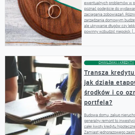
ewentualnych problemów w p
poznać podejście do wydawani
zaciągania zobowiązań. Różn
zarządzania domowym budże
ale ukrywanie długów czy le
powinny wzbudzić niepokój. […
CHWILÓWKI I KREDYTY
Transza kredytu
jak działa etap
środków i co oz
portfela?
Budowa domu, zakup nieruch
generalny remont to inwestycje
całej kwoty kredytu hipoteczn
Zamiast jednorazowego zastrz