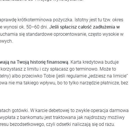
aprawdę krótkoterminowa pożyczka. Istotny jest tu tzw. okres
Jeśli spłacisz całość zadłużenia w
le wynosi ok. 50–60 dni.
, uruchamia się standardowe oprocentowanie, często wysokie w
owych.
ywają na Twoją historię finansową
. Karta kredytowa buduje
k korzystasz z limitu i czy spłacasz go terminowo. Może to
telny) albo przeciwko Tobie (jeśli regularnie „jedziesz na limicie”
towa nie ma takiego wpływu, bo to tylko narzędzie płatnicze, bez
płatach gotówki. W karcie debetowej to zwykle operacja darmowa
 wypłata z bankomatu jest traktowana jak najdroższy możliwy
resu bezodsetkowego, czyli odsetki naliczają się od razu.