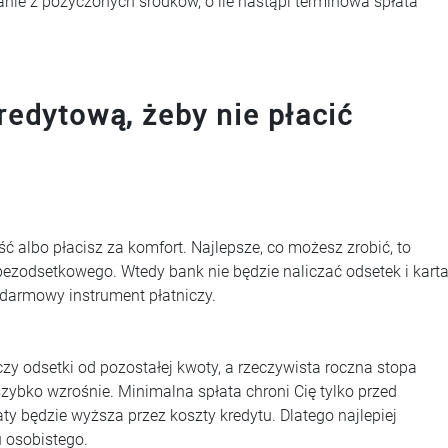
ie z pożyczonych środków, o ile nastąpi terminowa spłata
redytową, żeby nie płacić
ość albo płacisz za komfort. Najlepsze, co możesz zrobić, to
ezodsetkowego. Wtedy bank nie będzie naliczać odsetek i kart
 darmowy instrument płatniczy.
iczy odsetki od pozostałej kwoty, a rzeczywista roczna stopa
zybko wzrośnie. Minimalna spłata chroni Cię tylko przed
aty będzie wyższa przez koszty kredytu. Dlatego najlepiej
 osobistego.