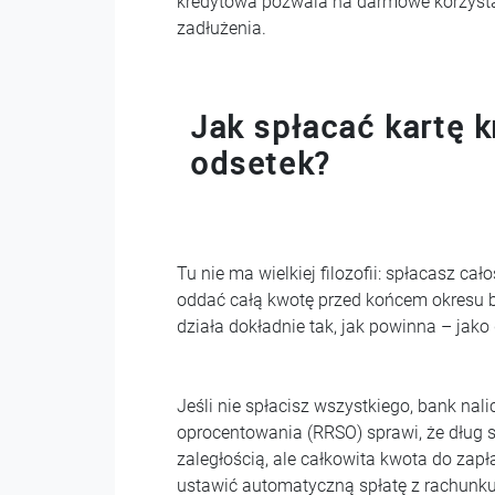
kredytowa pozwala na darmowe korzystan
zadłużenia.
Jak spłacać kartę k
odsetek?
Tu nie ma wielkiej filozofii: spłacasz cał
oddać całą kwotę przed końcem okresu b
działa dokładnie tak, jak powinna – jako
Jeśli nie spłacisz wszystkiego, bank nal
oprocentowania (RRSO) sprawi, że dług s
zaległością, ale całkowita kwota do zapł
ustawić automatyczną spłatę z rachunku