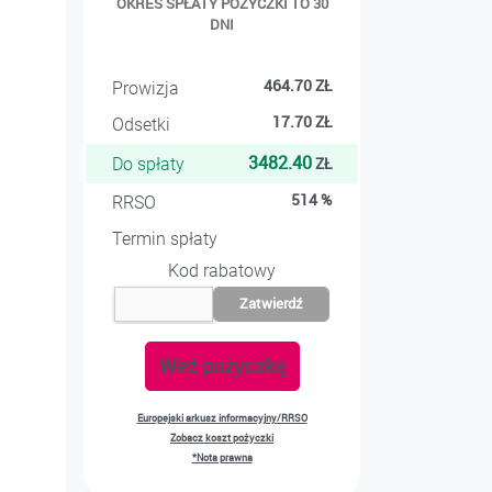
OKRES SPŁATY POŻYCZKI TO 30
DNI
464.70
ZŁ
Prowizja
17.70
ZŁ
Odsetki
3482.40
ZŁ
Do spłaty
514
%
RRSO
Termin spłaty
Kod rabatowy
Zatwierdź
Weź pożyczkę
Europejski arkusz informacyjny/RRSO
Zobacz koszt pożyczki
*Nota prawna