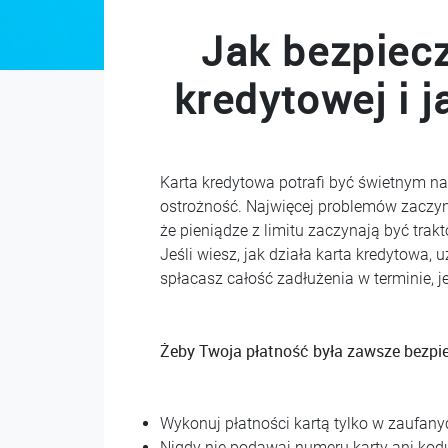
Jak bezpiecz
kredytowej i j
Karta kredytowa potrafi być świetnym n
ostrożność. Najwięcej problemów zaczyna s
że pieniądze z limitu zaczynają być tra
Jeśli wiesz, jak działa karta kredytowa,
spłacasz całość zadłużenia w terminie, je
Żeby Twoja płatność była zawsze bezpiec
Wykonuj płatności kartą tylko w zaufanyc
Nigdy nie podawaj numeru karty ani kodu