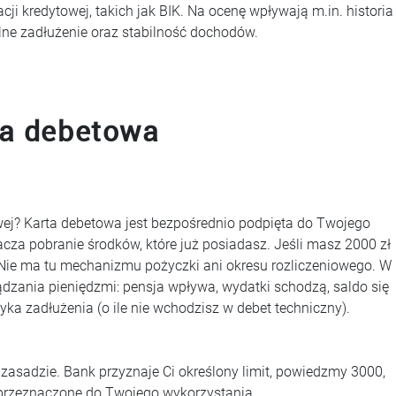
 kredytowej, takich jak BIK. Na ocenę wpływają m.in. historia
lne zadłużenie oraz stabilność dochodów.
 a debetowa
wej? Karta debetowa jest bezpośrednio podpięta do Twojego
cza pobranie środków, które już posiadasz. Jeśli masz 2000 zł
. Nie ma tu mechanizmu pożyczki ani okresu rozliczeniowego. W
ądzania pieniędzmi: pensja wpływa, wydatki schodzą, saldo się
zyka zadłużenia (o ile nie wchodzisz w debet techniczny).
 zasadzie. Bank przyznaje Ci określony limit, powiedzmy 3000,
u przeznaczone do Twojego wykorzystania.