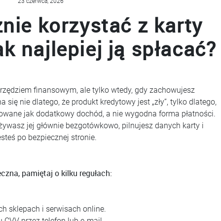
23 czerwca, 2026
nie korzystać z karty
ak najlepiej ją spłacać?
arzędziem finansowym, ale tylko wtedy, gdy zachowujesz
ię nie dlatego, że produkt kredytowy jest „zły”, tylko dlatego,
ktowane jak dodatkowy dochód, a nie wygodna forma płatności.
 używasz jej głównie bezgotówkowo, pilnujesz danych karty i
steś po bezpiecznej stronie.
zna, pamiętaj o kilku regułach:
h sklepach i serwisach online.
 CVV przez telefon lub e-mail.