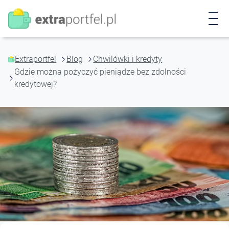
P
r
z
e
j
Extraportfel
Blog
Chwilówki i kredyty
d
Gdzie można pożyczyć pieniądze bez zdolności
ź
kredytowej?
d
o
t
r
e
ś
c
i