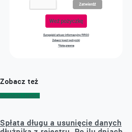
Zatwierdź
Weź pożyczkę
Europejski arkusz informacyjny/RRSO
Zobacz koszt pożyczki
*Nota prawna
Zobacz też
Chwilówki i kredyty
Spłata długu a usunięcie danych
dłużnika z rejestru. Po ilu dniach