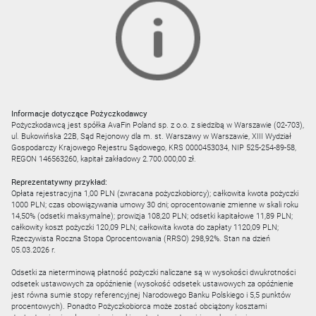
Informacje dotyczące Pożyczkodawcy
Pożyczkodawcą jest spółka AvaFin Poland sp. z o.o. z siedzibą w Warszawie (02-703),
ul. Bukowińska 22B, Sąd Rejonowy dla m. st. Warszawy w Warszawie, XIII Wydział
Gospodarczy Krajowego Rejestru Sądowego, KRS 0000453034, NIP 525-254-89-58,
REGON 146563260, kapitał zakładowy 2.700.000,00 zł.
Reprezentatywny przykład:
Opłata rejestracyjna 1,00 PLN (zwracana pożyczkobiorcy); całkowita kwota pożyczki
1000 PLN; czas obowiązywania umowy 30 dni; oprocentowanie zmienne w skali roku
14,50% (odsetki maksymalne); prowizja 108,20 PLN; odsetki kapitałowe 11,89 PLN;
całkowity koszt pożyczki 120,09 PLN; całkowita kwota do zapłaty 1120,09 PLN;
Rzeczywista Roczna Stopa Oprocentowania (RRSO) 298,92%. Stan na dzień
05.03.2026 r.
Odsetki za nieterminową płatność pożyczki naliczane są w wysokości dwukrotności
odsetek ustawowych za opóźnienie (wysokość odsetek ustawowych za opóźnienie
jest równa sumie stopy referencyjnej Narodowego Banku Polskiego i 5,5 punktów
procentowych). Ponadto Pożyczkobiorca może zostać obciążony kosztami