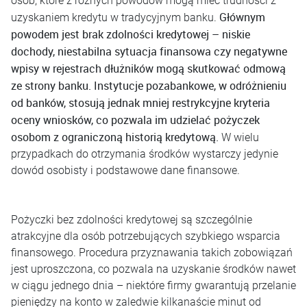
osób, które z różnych powodów mogą mieć trudności z
Głównym
uzyskaniem kredytu w tradycyjnym banku.
powodem jest brak zdolności kredytowej – niskie
dochody, niestabilna sytuacja finansowa czy negatywne
wpisy w rejestrach dłużników mogą skutkować odmową
ze strony banku. Instytucje pozabankowe, w odróżnieniu
od banków, stosują jednak mniej restrykcyjne kryteria
oceny wniosków, co pozwala im udzielać pożyczek
osobom z ograniczoną historią kredytową.
W wielu
przypadkach do otrzymania środków wystarczy jedynie
dowód osobisty i podstawowe dane finansowe.
Pożyczki bez zdolności kredytowej są szczególnie
atrakcyjne dla osób potrzebujących szybkiego wsparcia
finansowego. Procedura przyznawania takich zobowiązań
jest uproszczona, co pozwala na uzyskanie środków nawet
w ciągu jednego dnia – niektóre firmy gwarantują przelanie
pieniędzy na konto w zaledwie kilkanaście minut od