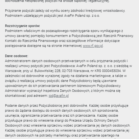
dochodzenia niespłaconej pożyczki na drodze sądowej i egzekucyjnej.
Przyznanie pożyczki zależy od wyniku oceny zdolności kredytowej wnioskodawcy.
Podmiotem udzielającym pożyczki jest AvaFin Poland sp. z o.o.
Rozstrzyganie sporów:
Podmiotem właściwym do pozasądowego rozstrzygania sporu wynikającego z
umowy zawartej pomiędzy konsumentem a Pożyczkodawcą jest Rzecznik Finansowy.
Kontakt do Rzecznika Finansowego oraz szczegółowe informacje dotyczące
postępowania dostępne są na stronie internetowej
www.rf.gov.pl
.
Dane osobowe:
Administratorem danych osobowych przetwarzanych w celu przyznania pożyczki i
realizacji umowy pożyczki jest Pożyczkodawca: AvaFin Poland sp. z. o.o. z siedzibą w
Warszawie, przy ul. Bukowińskiej 22B, 02-703 Warszawa, nr KRS 0000453034. W
zależności od dobrowolnie wyrażonej zgody na działania marketingowe, a także w
związku z realizacją umowy pożyczki, dane Pożyczkobiorcy będą ujawniane
upoważnionym do ich przetwarzania partnerom biznesowym Pożyczkodawcy.
Administrator wyznaczył Inspektora Danych Osobowych, z którym można się
skontaktować pod adresem:
iod@avafin.pl
Podanie danych przez Pożyczkobiorcę jest dobrowolne. Każdej osobie przysługuje
prawo do żądania dostępu do swoich danych osobowych, ich sprostowania,
usunięcia, ograniczenia przetwarzania oraz ich przenoszenia. Każdej osobie
przysługuje prawo do wniesienia skargi do Prezesa Urzędu Ochrony Danych
Osobowych oraz wniesienia sprzeciwu wobec przetwarzania jej danych osobowych.
Każdej osobie przysługuje prawo do wniesienia sprzeciwu wobec przetwarzania jej
danych osobowych na potrzeby marketingu oraz przetwarzania opartego na