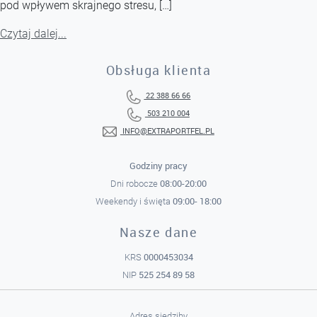
pod wpływem skrajnego stresu, […]
Czytaj dalej...
Obsługa klienta
22 388 66 66
503 210 004
INFO@EXTRAPORTFEL.PL
Godziny pracy
08:00-20:00
Dni robocze
09:00- 18:00
Weekendy i święta
Nasze dane
0000453034
KRS
525 254 89 58
NIP
Adres siedziby