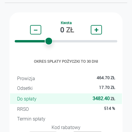
Kwota
−
0
ZŁ
+
OKRES SPŁATY POŻYCZKI TO 30 DNI
464.70
ZŁ
Prowizja
17.70
ZŁ
Odsetki
3482.40
ZŁ
Do spłaty
514
%
RRSO
Termin spłaty
Kod rabatowy