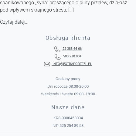
spanikowanego „syna” proszącego o pilny przelew, działasz
pod wpływem skrajnego stresu, […]
Czytaj dalej...
Obsługa klienta
22 388 66 66
503 210 004
INFO@EXTRAPORTFEL.PL
Godziny pracy
08:00-20:00
Dni robocze
09:00- 18:00
Weekendy i święta
Nasze dane
0000453034
KRS
525 254 89 58
NIP