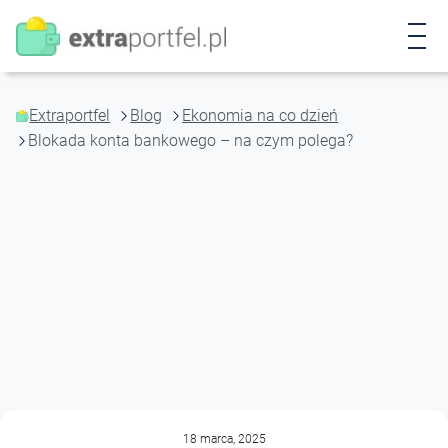
P
r
z
e
j
Extraportfel
Blog
Ekonomia na co dzień
d
Blokada konta bankowego – na czym polega?
ź
d
o
t
r
e
ś
c
i
18 marca, 2025