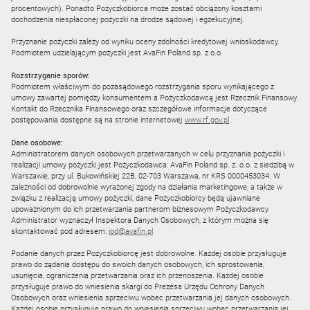
procentowych). Ponadto Pożyczkobiorca może zostać obciążony kosztami
dochodzenia niespłaconej pożyczki na drodze sądowej i egzekucyjnej.
Przyznanie pożyczki zależy od wyniku oceny zdolności kredytowej wnioskodawcy.
Podmiotem udzielającym pożyczki jest AvaFin Poland sp. z o.o.
Rozstrzyganie sporów:
Podmiotem właściwym do pozasądowego rozstrzygania sporu wynikającego z
umowy zawartej pomiędzy konsumentem a Pożyczkodawcą jest Rzecznik Finansowy.
Kontakt do Rzecznika Finansowego oraz szczegółowe informacje dotyczące
postępowania dostępne są na stronie internetowej
www.rf.gov.pl
.
Dane osobowe:
Administratorem danych osobowych przetwarzanych w celu przyznania pożyczki i
realizacji umowy pożyczki jest Pożyczkodawca: AvaFin Poland sp. z. o.o. z siedzibą w
Warszawie, przy ul. Bukowińskiej 22B, 02-703 Warszawa, nr KRS 0000453034. W
zależności od dobrowolnie wyrażonej zgody na działania marketingowe, a także w
związku z realizacją umowy pożyczki, dane Pożyczkobiorcy będą ujawniane
upoważnionym do ich przetwarzania partnerom biznesowym Pożyczkodawcy.
Administrator wyznaczył Inspektora Danych Osobowych, z którym można się
skontaktować pod adresem:
iod@avafin.pl
Podanie danych przez Pożyczkobiorcę jest dobrowolne. Każdej osobie przysługuje
prawo do żądania dostępu do swoich danych osobowych, ich sprostowania,
usunięcia, ograniczenia przetwarzania oraz ich przenoszenia. Każdej osobie
przysługuje prawo do wniesienia skargi do Prezesa Urzędu Ochrony Danych
Osobowych oraz wniesienia sprzeciwu wobec przetwarzania jej danych osobowych.
Każdej osobie przysługuje prawo do wniesienia sprzeciwu wobec przetwarzania jej