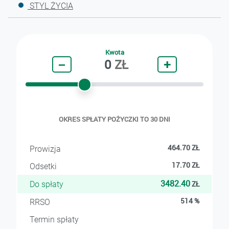
STYL ŻYCIA
Kwota
−
0
ZŁ
+
OKRES SPŁATY POŻYCZKI TO 30 DNI
464.70
ZŁ
Prowizja
17.70
ZŁ
Odsetki
3482.40
ZŁ
Do spłaty
514
%
RRSO
Termin spłaty