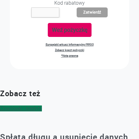
Kod rabatowy
Zatwierdź
Weź pożyczkę
Europejski arkusz informacyjny/RRSO
Zobacz koszt pożyczki
*Nota prawna
Zobacz też
Chwilówki i kredyty
Spłata długu a usunięcie danych