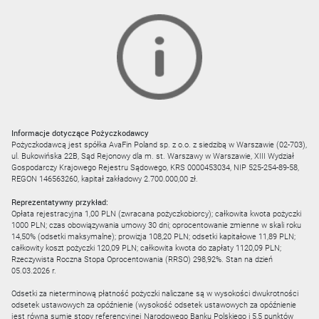
Informacje dotyczące Pożyczkodawcy
Pożyczkodawcą jest spółka AvaFin Poland sp. z o.o. z siedzibą w Warszawie (02-703),
ul. Bukowińska 22B, Sąd Rejonowy dla m. st. Warszawy w Warszawie, XIII Wydział
Gospodarczy Krajowego Rejestru Sądowego, KRS 0000453034, NIP 525-254-89-58,
REGON 146563260, kapitał zakładowy 2.700.000,00 zł.
Reprezentatywny przykład:
Opłata rejestracyjna 1,00 PLN (zwracana pożyczkobiorcy); całkowita kwota pożyczki
1000 PLN; czas obowiązywania umowy 30 dni; oprocentowanie zmienne w skali roku
14,50% (odsetki maksymalne); prowizja 108,20 PLN; odsetki kapitałowe 11,89 PLN;
całkowity koszt pożyczki 120,09 PLN; całkowita kwota do zapłaty 1120,09 PLN;
Rzeczywista Roczna Stopa Oprocentowania (RRSO) 298,92%. Stan na dzień
05.03.2026 r.
Odsetki za nieterminową płatność pożyczki naliczane są w wysokości dwukrotności
odsetek ustawowych za opóźnienie (wysokość odsetek ustawowych za opóźnienie
jest równa sumie stopy referencyjnej Narodowego Banku Polskiego i 5,5 punktów